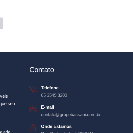
Contato
Telefone
65 3549 3209
veis
aque seu
E-mail
contato@grupobassani.com.br
Onde Estamos
ejada: